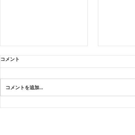
コメント
コメントを追加…
京都市お勧め観光地：錦市場
三福周辺の
（錦通り）
京極
Copy Right (c) 