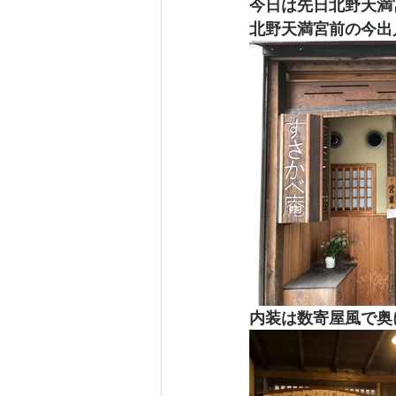
今日は先日北野天満
北野天満宮前の今出
内装は数寄屋風で奥