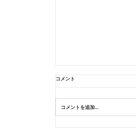
コメント
コメントを追加…
京都市お勧め観光地：錦市場
（錦通り）