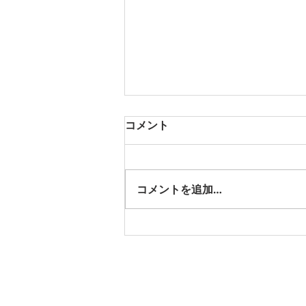
コメント
コメントを追加…
京都市お勧め観光地：錦市場
（錦通り）